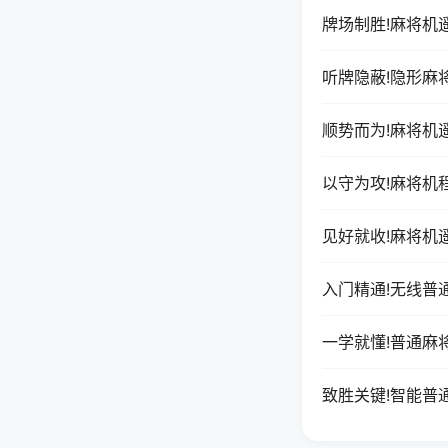
牌场制胜!麻将机
听牌隐蔽!隐形麻
顺势而为!麻将机
以守为攻!麻将机
见好就收!麻将机
入门精通!无线普
一学就懂!普通麻
致胜关键!智能普