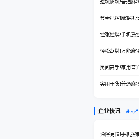
避坑防坑!普通麻
节奏把控!麻将机
控张控牌!手机遥
轻松胡牌!万能麻
民间高手!家用普
实用干货!普通麻
企业快讯
进入栏
通俗易懂!手机控