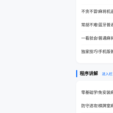
不贪不冒!麻将机
常胡不难!蓝牙普
一看就会!普通麻
独家技巧!手机版
程序讲解
进入栏
零基础学!免安装
防守进攻!棋牌室