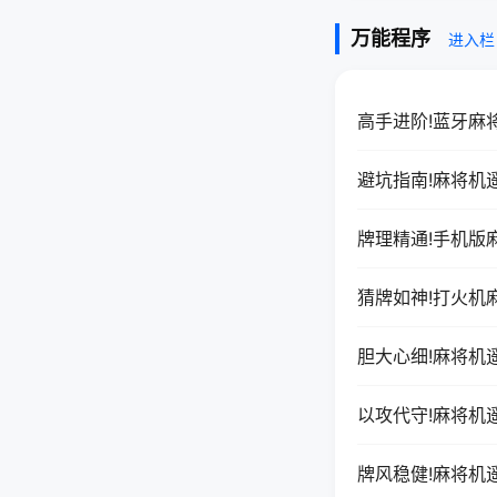
万能程序
进入栏
高手进阶!蓝牙麻
避坑指南!麻将机
牌理精通!手机版
猜牌如神!打火机
胆大心细!麻将机
以攻代守!麻将机
牌风稳健!麻将机