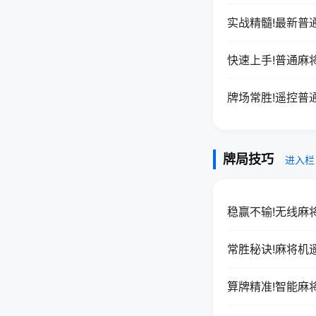
实战精髓!最新普
快速上手!普通麻
牌场常胜!遥控普
牌局技巧
进入栏
稳赢不输!无线麻
常胜秘诀!麻将机
算牌精准!智能麻