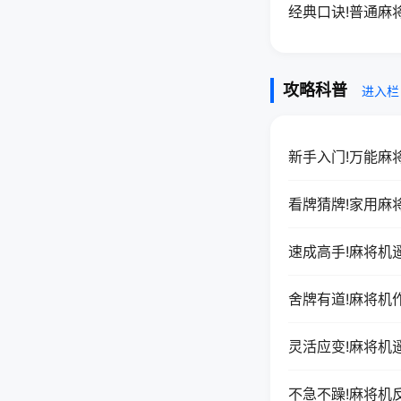
经典口诀!普通麻
攻略科普
进入栏
新手入门!万能麻
看牌猜牌!家用麻
速成高手!麻将机
舍牌有道!麻将机
灵活应变!麻将机
不急不躁!麻将机