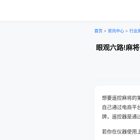
首页
>
资讯中心
>
行业
眼观六路!麻
想要遥控麻将的
自己通过电商平
牌，遥控器是通
若你在仪器使用上