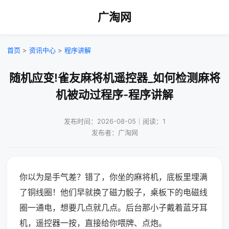
广淘网
首页
>
资讯中心
>
程序讲解
随机应变!雀友麻将机遥控器_如何检测麻将
机被动过程序-程序讲解
发布时间：2026-08-05｜阅读：1
发布者：广淘网
你以为是手气差？错了，你坐的麻将机，底板里埋满
了铜线圈！他们早就换了磁力骰子，桌板下的电磁线
圈一通电，想要几点就几点。后台那小子戴着蓝牙耳
机，遥控器一按，直接给你喂牌、点炮。