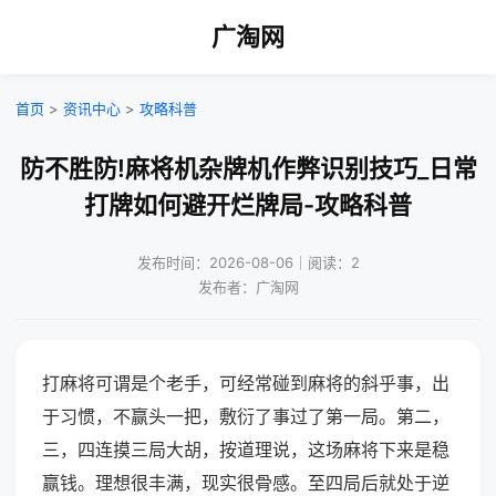
广淘网
首页
>
资讯中心
>
攻略科普
防不胜防!麻将机杂牌机作弊识别技巧_日常
打牌如何避开烂牌局-攻略科普
发布时间：2026-08-06｜阅读：2
发布者：广淘网
打麻将可谓是个老手，可经常碰到麻将的斜乎事，出
于习惯，不赢头一把，敷衍了事过了第一局。第二，
三，四连摸三局大胡，按道理说，这场麻将下来是稳
赢钱。理想很丰满，现实很骨感。至四局后就处于逆