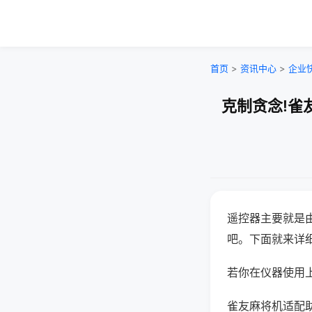
首页
>
资讯中心
>
企业
克制贪念!雀
遥控器主要就是
吧。下面就来详
若你在仪器使用上
雀友麻将机适配