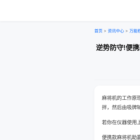
首页
>
资讯中心
>
万能
逆势防守!便
麻将机的工作原
拌，然后由吸牌
若你在仪器使用上
便携款麻将机助