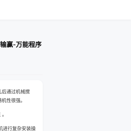
输赢-万能程序
乱后通过机械搅
随机性很强。
 。
机进行复杂安装操