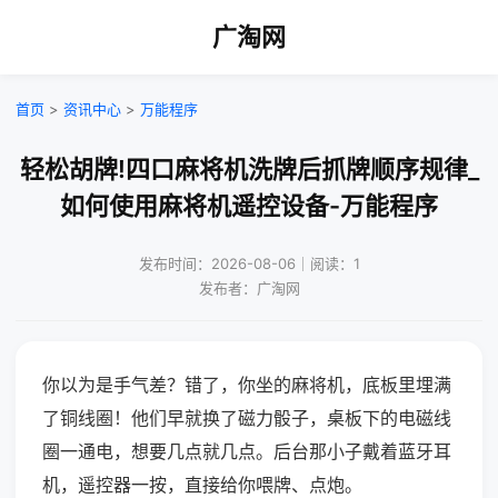
广淘网
首页
>
资讯中心
>
万能程序
轻松胡牌!四口麻将机洗牌后抓牌顺序规律_
如何使用麻将机遥控设备-万能程序
发布时间：2026-08-06｜阅读：1
发布者：广淘网
你以为是手气差？错了，你坐的麻将机，底板里埋满
了铜线圈！他们早就换了磁力骰子，桌板下的电磁线
圈一通电，想要几点就几点。后台那小子戴着蓝牙耳
机，遥控器一按，直接给你喂牌、点炮。