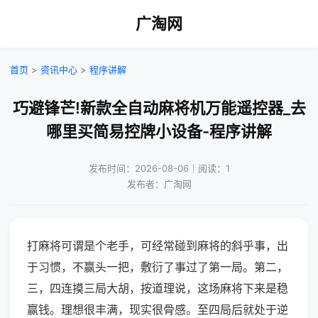
广淘网
首页
>
资讯中心
>
程序讲解
巧避锋芒!新款全自动麻将机万能遥控器_去
哪里买简易控牌小设备-程序讲解
发布时间：2026-08-06｜阅读：1
发布者：广淘网
打麻将可谓是个老手，可经常碰到麻将的斜乎事，出
于习惯，不赢头一把，敷衍了事过了第一局。第二，
三，四连摸三局大胡，按道理说，这场麻将下来是稳
赢钱。理想很丰满，现实很骨感。至四局后就处于逆