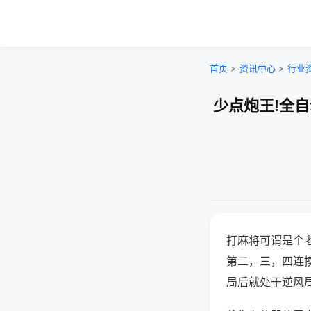
首页
>
资讯中心
>
行业
少点炮王!全
打麻将可谓是个
第二，三，四连
局后就处于逆风