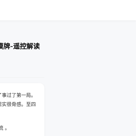
摸牌-遥控解读
了事过了第一局。
现实很骨感。至四
流 。