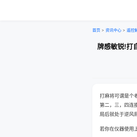
首页
>
资讯中心
>
遥控
牌感敏锐!打
打麻将可谓是个
第二，三，四连
局后就处于逆风
若你在仪器使用上