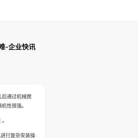
难-企业快讯
乱后通过机械搅
随机性很强。
 。
机进行复杂安装操