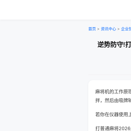
首页
>
资讯中心
>
企业
逆势防守!
麻将机的工作原
拌，然后由吸牌
若你在仪器使用上
打普通麻将202