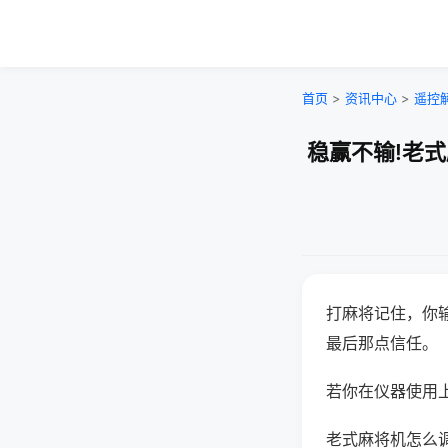
首页
>
资讯中心
>
遥控
稳赢不输!老
打麻将记住，你
最后那点信任。
若你在仪器使用上
老式麻将机怎么