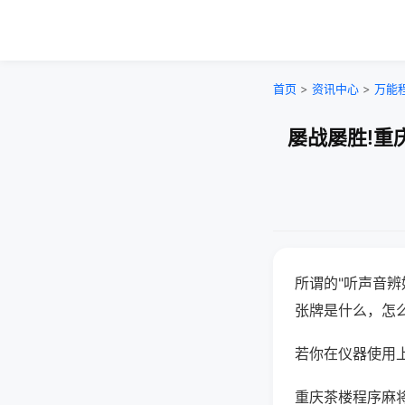
首页
>
资讯中心
>
万能
屡战屡胜!重
所谓的"听声音辨
张牌是什么，怎
若你在仪器使用上
重庆茶楼程序麻