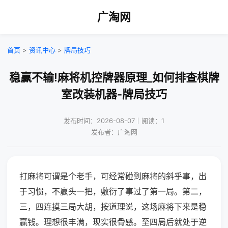
广淘网
首页
>
资讯中心
>
牌局技巧
稳赢不输!麻将机控牌器原理_如何排查棋牌
室改装机器-牌局技巧
发布时间：2026-08-07｜阅读：1
发布者：广淘网
打麻将可谓是个老手，可经常碰到麻将的斜乎事，出
于习惯，不赢头一把，敷衍了事过了第一局。第二，
三，四连摸三局大胡，按道理说，这场麻将下来是稳
赢钱。理想很丰满，现实很骨感。至四局后就处于逆