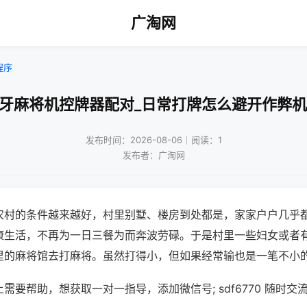
广淘网
程序
蓝牙麻将机控牌器配对_日常打牌怎么避开作弊机
发布时间：2026-08-06｜阅读：1
发布者：广淘网
农村的条件越来越好，村里别墅、楼房到处都是，家家户户几乎
康生活，不再为一日三餐为而奔波劳碌。于是村里一些妇女或者
里的麻将馆去打麻将。虽然打得小，但如果经常输也是一笔不小
需要帮助，想获取一对一指导，添加微信号; sdf6770 随时交流