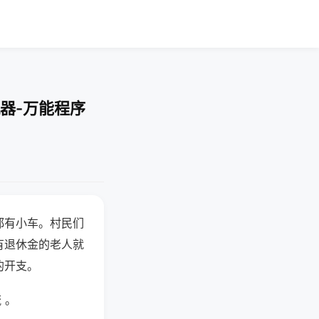
器-万能程序
都有小车。村民们
有退休金的老人就
的开支。
 。