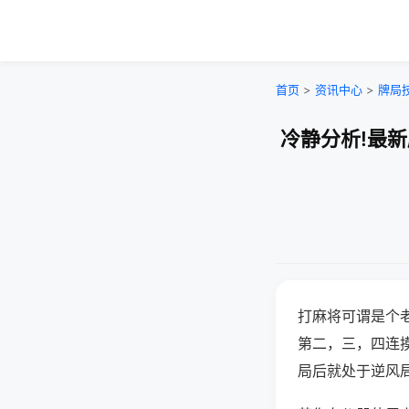
首页
>
资讯中心
>
牌局
冷静分析!最
打麻将可谓是个
第二，三，四连
局后就处于逆风