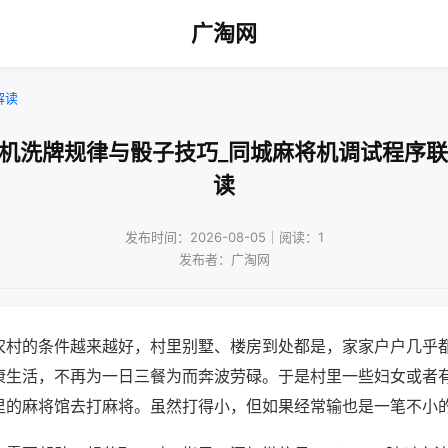
广淘网
解读
将机洗牌规律与骰子技巧_同城麻将机调试程序联
读
发布时间：2026-08-05｜阅读：1
发布者：广淘网
农村的条件越来越好，村里别墅、楼房到处都是，家家户户几乎
康生活，不再为一日三餐为而奔波劳碌。于是村里一些妇女或者
里的麻将馆去打麻将。虽然打得小，但如果经常输也是一笔不小