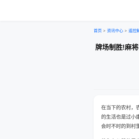
首页
>
资讯中心
>
遥控
牌场制胜!麻
在当下的农村，
的生活也是过小
会时不时的到村